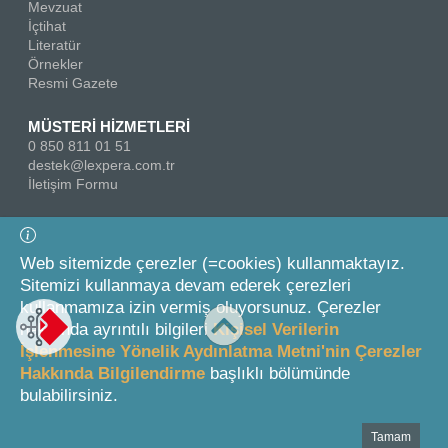
Mevzuat
İçtihat
Literatür
Örnekler
Resmi Gazete
MÜSTERİ HİZMETLERİ
0 850 811 01 51
destek@lexpera.com.tr
İletişim Formu
Bizi Takip Edin
Web sitemizde çerezler (=cookies) kullanmaktayız.
Sitemizi kullanmaya devam ederek çerezleri
kullanmamıza izin vermiş oluyorsunuz. Çerezler
hakkında ayrıntılı bilgileri
Kişisel Verilerin
İşlenmesine Yönelik Aydınlatma Metni'nin Çerezler
Hakkında Bilgilendirme
başlıklı bölümünde
© 2026 On İki Levha Yayıncılık A.Ş.
bulabilirsiniz.
Tamam