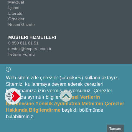
Mevzuat
İçtihat
Literatür
Örnekler
Resmi Gazete
MÜSTERİ HİZMETLERİ
0 850 811 01 51
destek@lexpera.com.tr
İletişim Formu
Bizi Takip Edin
Web sitemizde çerezler (=cookies) kullanmaktayız.
Sitemizi kullanmaya devam ederek çerezleri
kullanmamıza izin vermiş oluyorsunuz. Çerezler
hakkında ayrıntılı bilgileri
Kişisel Verilerin
İşlenmesine Yönelik Aydınlatma Metni'nin Çerezler
Hakkında Bilgilendirme
başlıklı bölümünde
© 2026 On İki Levha Yayıncılık A.Ş.
bulabilirsiniz.
Tamam