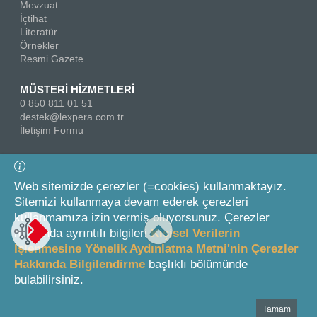
Mevzuat
İçtihat
Literatür
Örnekler
Resmi Gazete
MÜSTERİ HİZMETLERİ
0 850 811 01 51
destek@lexpera.com.tr
İletişim Formu
Bizi Takip Edin
Web sitemizde çerezler (=cookies) kullanmaktayız.
Sitemizi kullanmaya devam ederek çerezleri
kullanmamıza izin vermiş oluyorsunuz. Çerezler
hakkında ayrıntılı bilgileri
Kişisel Verilerin
İşlenmesine Yönelik Aydınlatma Metni'nin Çerezler
Hakkında Bilgilendirme
başlıklı bölümünde
© 2026 On İki Levha Yayıncılık A.Ş.
bulabilirsiniz.
Tamam