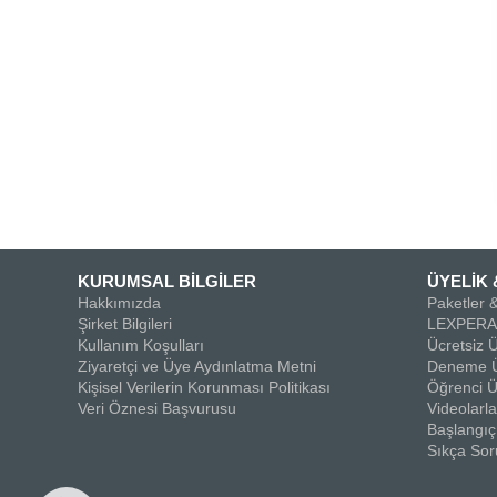
KURUMSAL BİLGİLER
ÜYELİK 
Hakkımızda
Paketler &
Şirket Bilgileri
LEXPERA 
Kullanım Koşulları
Ücretsiz Ü
Ziyaretçi ve Üye Aydınlatma Metni
Deneme Ü
Kişisel Verilerin Korunması Politikası
Öğrenci Ü
Veri Öznesi Başvurusu
Videolar
Başlangıç
Sıkça Sor