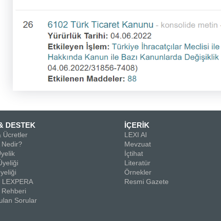
& DESTEK
İÇERİK
 Ücretler
LEXI AI
Nedir?
Mevzuat
yelik
İçtihat
yeliği
Literatür
yeliği
Örnekler
la LEXPERA
Resmi Gazete
 Rehberi
ulan Sorular