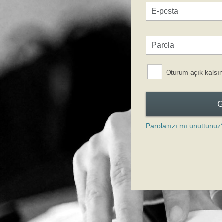
Oturum açık kalsı
Parolanızı mı unuttunuz