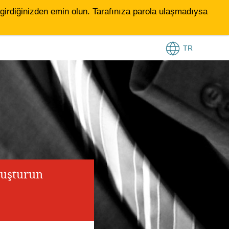
le girdiğinizden emin olun. Tarafınıza parola ulaşmadıysa
TR
luşturun