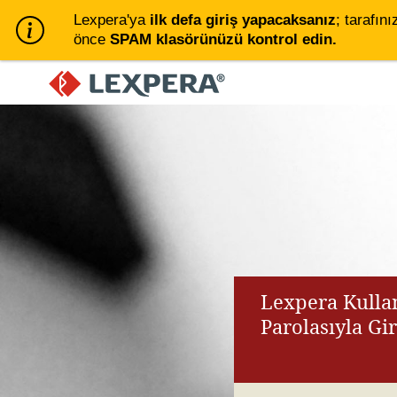
Lexpera'ya
ilk defa giriş yapacaksanız
; tarafını
önce
SPAM klasörünüzü kontrol edin.
Lexpera Kullan
Parolasıyla Gi