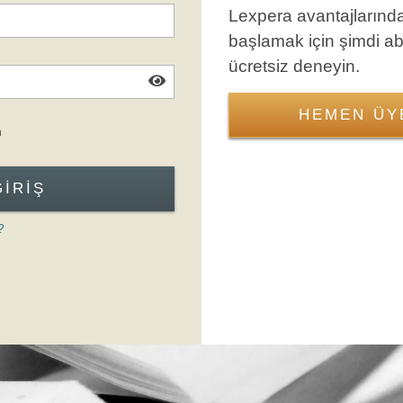
Lexpera avantajlarınd
başlamak için şimdi a
ücretsiz deneyin.
HEMEN ÜY
Giriş Formuna Atla
n
GIRIŞ
?