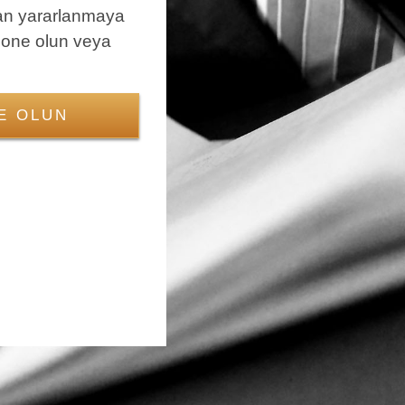
an yararlanmaya
bone olun veya
E OLUN