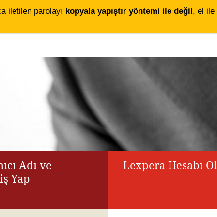
za iletilen parolayı
kopyala yapıştır yöntemi ile değil
, el i
ıcı Adı ve
Lexpera Hesabı O
riş Yap