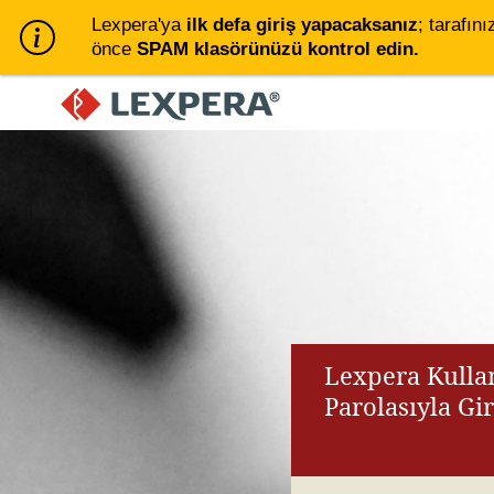
Lexpera'ya
ilk defa giriş yapacaksanız
; tarafını
önce
SPAM klasörünüzü kontrol edin.
Lexpera Kullan
Parolasıyla Gi