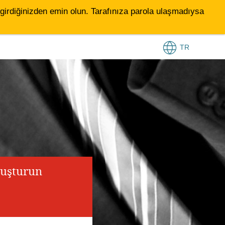
le girdiğinizden emin olun. Tarafınıza parola ulaşmadıysa
TR
luşturun