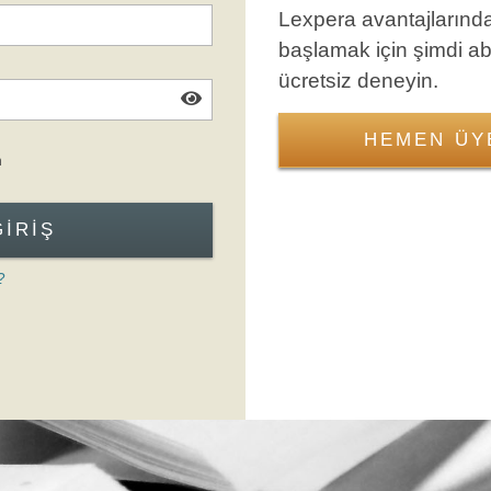
Lexpera avantajlarınd
başlamak için şimdi a
ücretsiz deneyin.
HEMEN ÜY
Giriş Formuna Atla
n
GIRIŞ
?