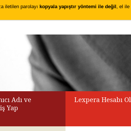
za iletilen parolayı
kopyala yapıştır yöntemi ile değil
, el i
ıcı Adı ve
Lexpera Hesabı O
riş Yap