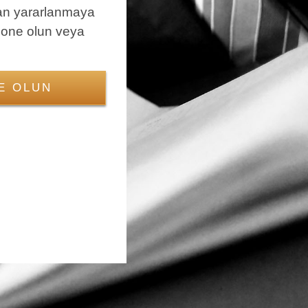
an yararlanmaya
bone olun veya
E OLUN