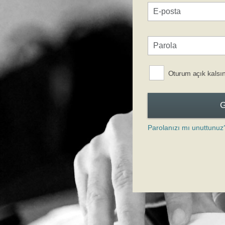
Oturum açık kalsı
Parolanızı mı unuttunuz