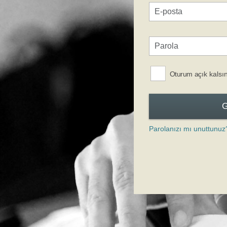
Oturum açık kalsı
Parolanızı mı unuttunuz