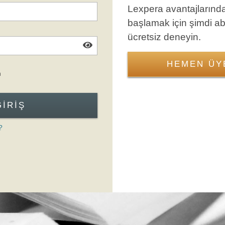
Lexpera avantajlarınd
başlamak için şimdi a
ücretsiz deneyin.
HEMEN ÜY
Giriş Formuna Atla
n
GIRIŞ
?