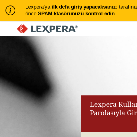
Lexpera'ya
ilk defa giriş yapacaksanız
; tarafını
önce
SPAM klasörünüzü kontrol edin.
Lexpera Kullan
Parolasıyla Gi