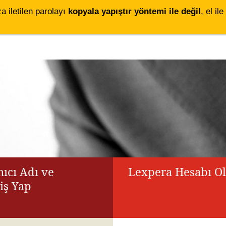
za iletilen parolayı
kopyala yapıştır yöntemi ile değil
, el i
ıcı Adı ve
Lexpera Hesabı O
riş Yap