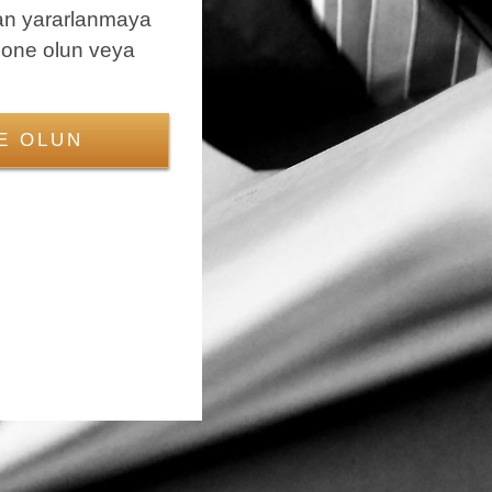
an yararlanmaya
bone olun veya
E OLUN