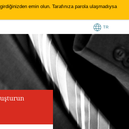
le girdiğinizden emin olun. Tarafınıza parola ulaşmadıysa
TR
luşturun