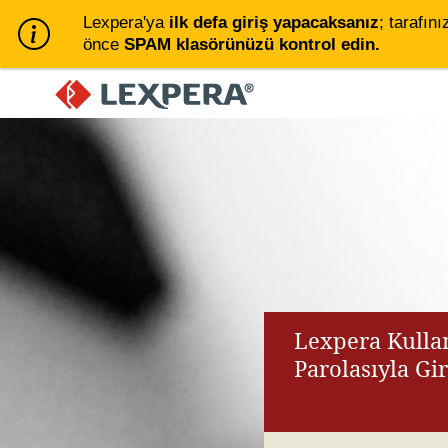
Lexpera'ya
ilk defa giriş yapacaksanız
; tarafını
önce
SPAM klasörünüzü kontrol edin.
Lexpera Kullan
Parolasıyla Gi