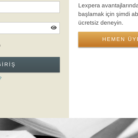
Lexpera avantajlarınd
başlamak için şimdi a
ücretsiz deneyin.
HEMEN ÜY
Giriş Formuna Atla
n
GIRIŞ
?