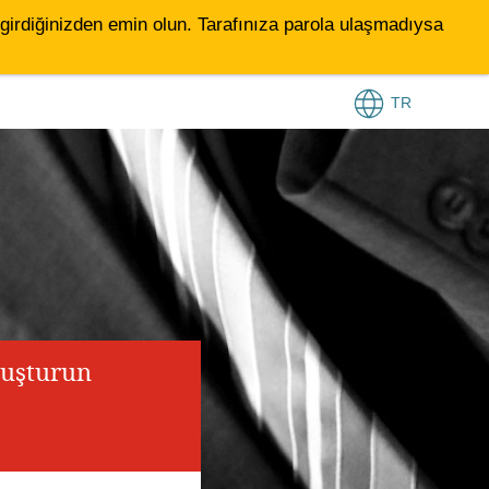
le girdiğinizden emin olun. Tarafınıza parola ulaşmadıysa
TR
luşturun