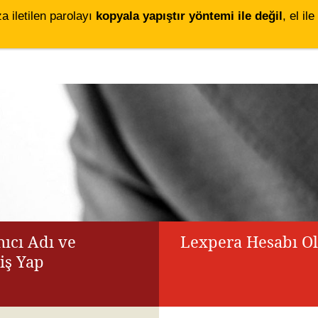
za iletilen parolayı
kopyala yapıştır yöntemi ile değil
, el i
ıcı Adı ve
Lexpera Hesabı O
riş Yap