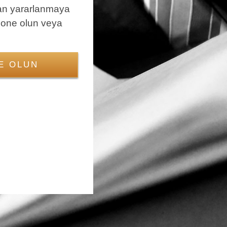
an yararlanmaya
bone olun veya
E OLUN