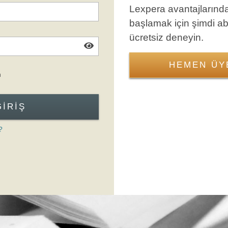
Lexpera avantajlarınd
başlamak için şimdi a
ücretsiz deneyin.
HEMEN ÜY
Giriş Formuna Atla
n
GIRIŞ
?