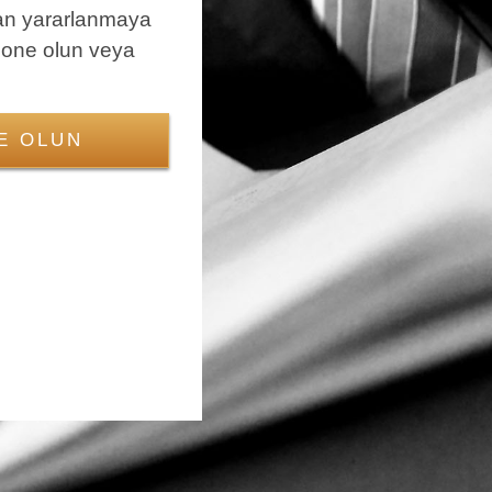
an yararlanmaya
bone olun veya
E OLUN