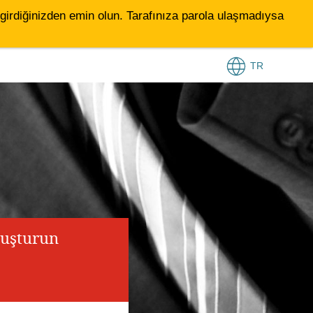
le girdiğinizden emin olun. Tarafınıza parola ulaşmadıysa
TR
luşturun