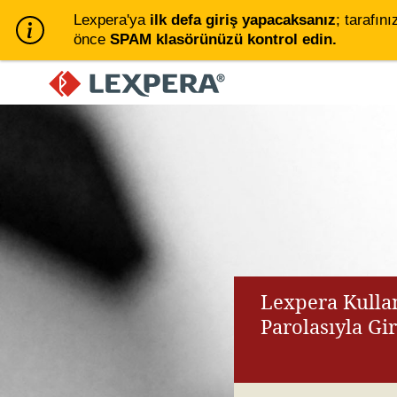
Lexpera'ya
ilk defa giriş yapacaksanız
; tarafını
önce
SPAM klasörünüzü kontrol edin.
Lexpera Kullan
Parolasıyla Gi