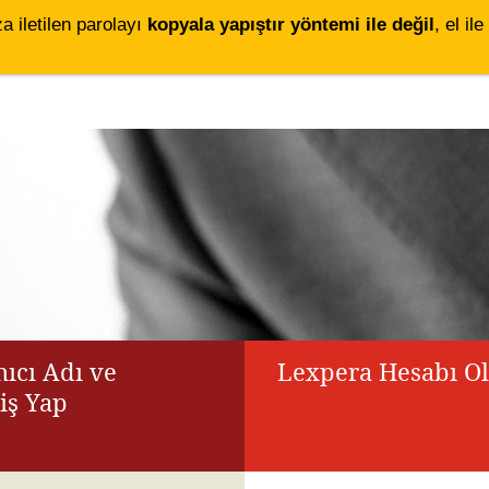
za iletilen parolayı
kopyala yapıştır yöntemi ile değil
, el i
ıcı Adı ve
Lexpera Hesabı O
riş Yap