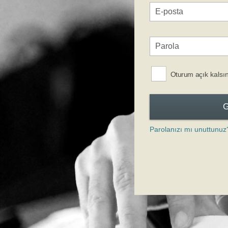
Oturum açık kalsı
Parolanızı mı unuttunuz