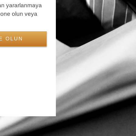
an yararlanmaya
bone olun veya
E OLUN