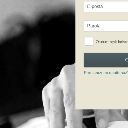
Oturum açık kalsı
Parolanızı mı unuttunuz