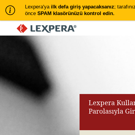
Lexpera'ya
ilk defa giriş yapacaksanız
; tarafını
önce
SPAM klasörünüzü kontrol edin.
Lexpera Kullan
Parolasıyla Gi