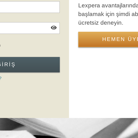
Lexpera avantajlarınd
başlamak için şimdi a
ücretsiz deneyin.
HEMEN ÜY
Giriş Formuna Atla
n
GIRIŞ
?