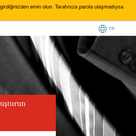
le girdiğinizden emin olun. Tarafınıza parola ulaşmadıysa
TR
luşturun