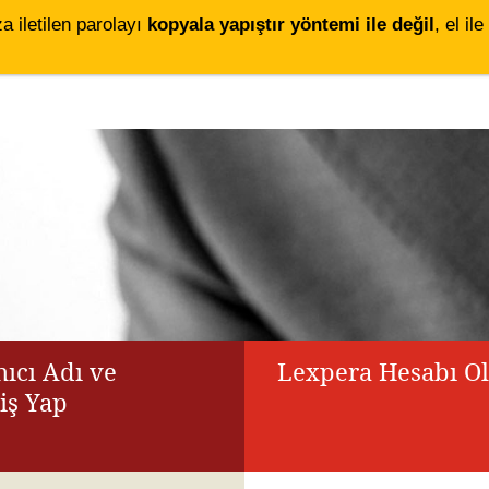
za iletilen parolayı
kopyala yapıştır yöntemi ile değil
, el i
ıcı Adı ve
Lexpera Hesabı O
riş Yap