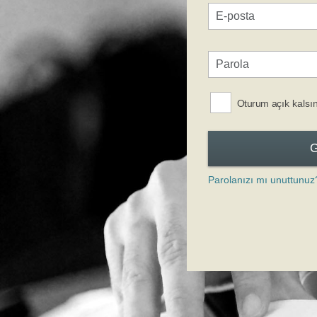
Oturum açık kalsı
Parolanızı mı unuttunuz