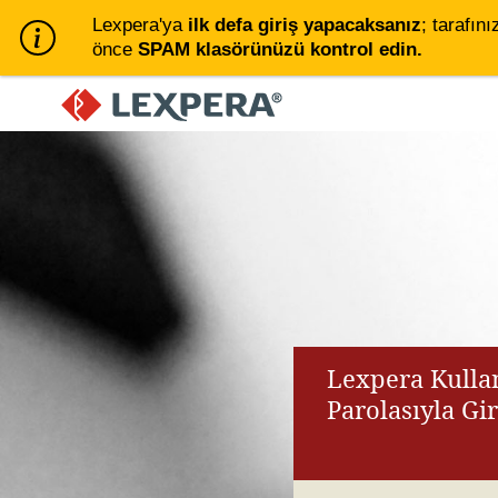
Lexpera'ya
ilk defa giriş yapacaksanız
; tarafını
önce
SPAM klasörünüzü kontrol edin.
Lexpera Kullan
Parolasıyla Gi