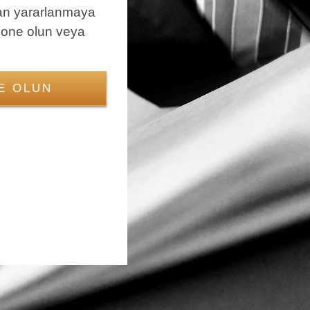
an yararlanmaya
bone olun veya
E OLUN