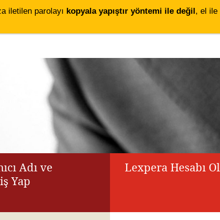
za iletilen parolayı
kopyala yapıştır yöntemi ile değil
, el i
ıcı Adı ve
Lexpera Hesabı O
riş Yap