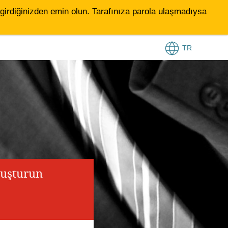
le girdiğinizden emin olun. Tarafınıza parola ulaşmadıysa
TR
luşturun