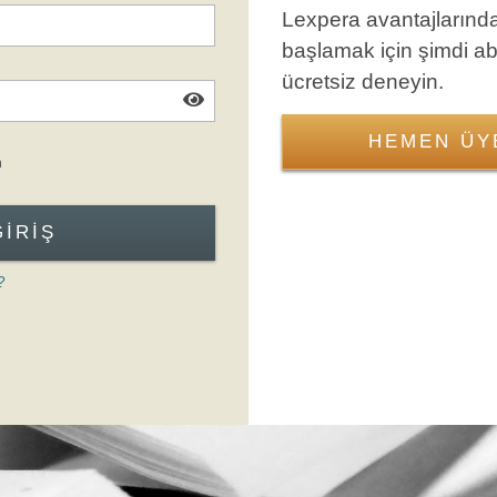
Lexpera avantajlarınd
başlamak için şimdi a
ücretsiz deneyin.
HEMEN ÜY
Giriş Formuna Atla
n
GIRIŞ
?