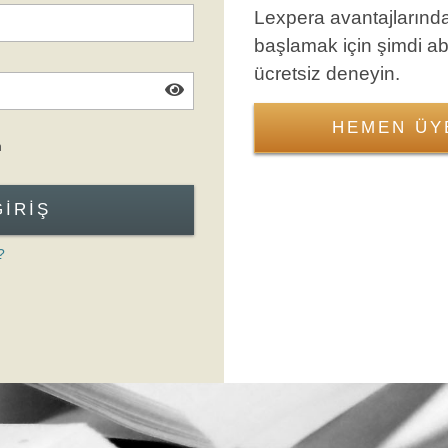
Lexpera avantajlarınd
başlamak için şimdi a
ücretsiz deneyin.
HEMEN ÜY
Giriş Formuna Atla
n
GIRIŞ
?