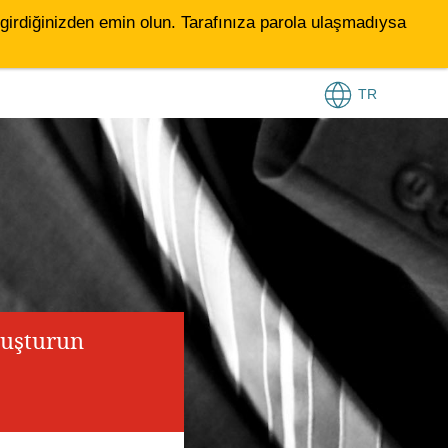
le girdiğinizden emin olun. Tarafınıza parola ulaşmadıysa
TR
luşturun