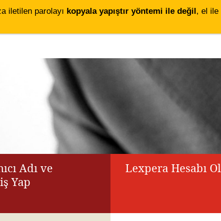
za iletilen parolayı
kopyala yapıştır yöntemi ile değil
, el i
ıcı Adı ve
Lexpera Hesabı O
riş Yap