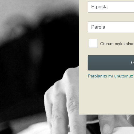
Oturum açık kalsı
Parolanızı mı unuttunuz