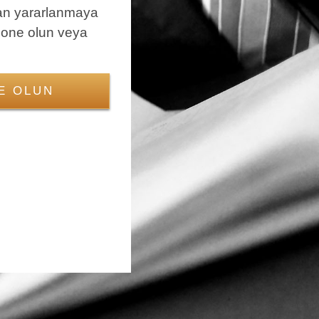
an yararlanmaya
bone olun veya
E OLUN