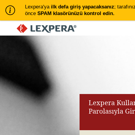
Lexpera'ya
ilk defa giriş yapacaksanız
; tarafını
önce
SPAM klasörünüzü kontrol edin.
Lexpera Kullan
Parolasıyla Gi