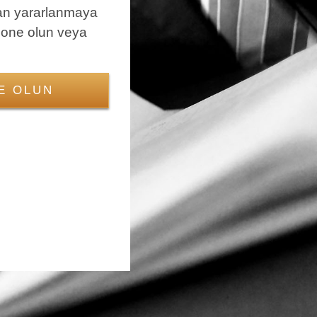
an yararlanmaya
bone olun veya
E OLUN