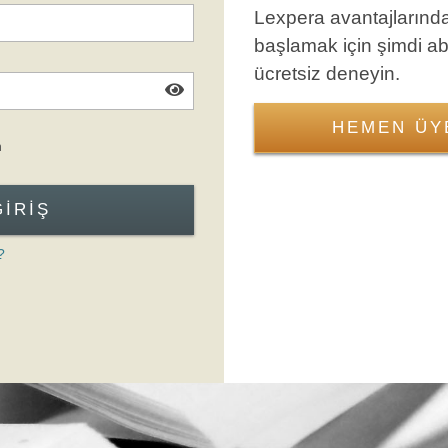
Lexpera avantajlarınd
başlamak için şimdi a
ücretsiz deneyin.
HEMEN ÜY
Giriş Formuna Atla
n
GIRIŞ
?