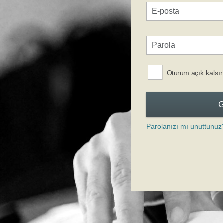
Oturum açık kalsı
Parolanızı mı unuttunuz