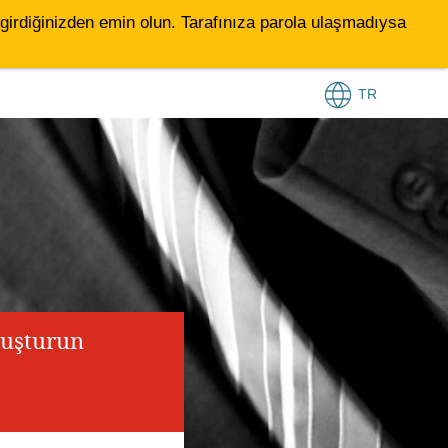
le girdiğinizden emin olun. Tarafınıza parola ulaşmadıysa
TR
luşturun