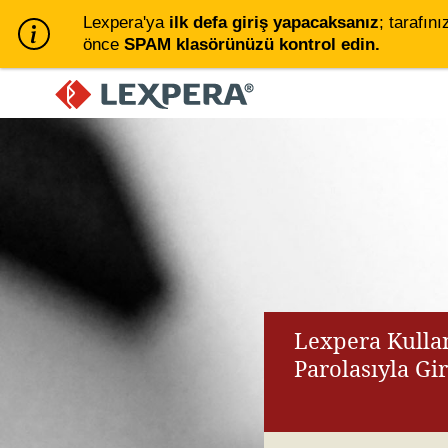
Lexpera'ya
ilk defa giriş yapacaksanız
; tarafını
önce
SPAM klasörünüzü kontrol edin.
Lexpera Kullan
Parolasıyla Gi