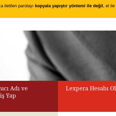
za iletilen parolayı
kopyala yapıştır yöntemi ile değil
, el i
ıcı Adı ve
Lexpera Hesabı O
riş Yap