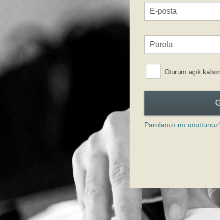
Oturum açık kalsı
Parolanızı mı unuttunuz