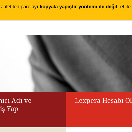
za iletilen parolayı
kopyala yapıştır yöntemi ile değil
, el i
ıcı Adı ve
Lexpera Hesabı O
riş Yap