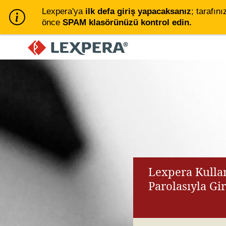
Lexpera'ya
ilk defa giriş yapacaksanız
; tarafını
önce
SPAM klasörünüzü kontrol edin.
Lexpera Kullan
Parolasıyla Gi