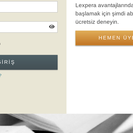
Lexpera avantajlarınd
başlamak için şimdi a
ücretsiz deneyin.
HEMEN ÜY
Giriş Formuna Atla
n
GIRIŞ
?