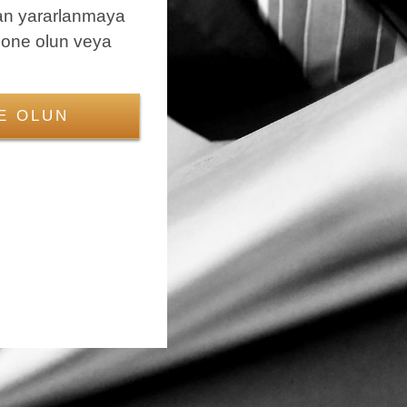
an yararlanmaya
bone olun veya
E OLUN