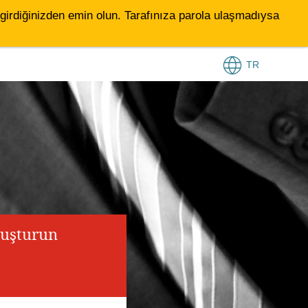
le girdiğinizden emin olun. Tarafınıza parola ulaşmadıysa
TR
luşturun