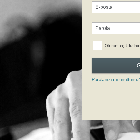
Oturum açık kalsı
Parolanızı mı unuttunuz