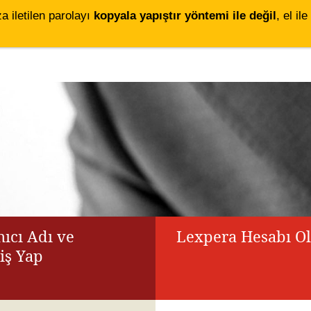
za iletilen parolayı
kopyala yapıştır yöntemi ile değil
, el i
ıcı Adı ve
Lexpera Hesabı O
riş Yap