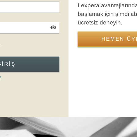
Lexpera avantajlarınd
başlamak için şimdi a
ücretsiz deneyin.
HEMEN ÜY
Giriş Formuna Atla
n
GIRIŞ
?