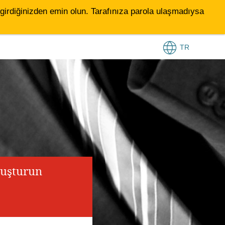
le girdiğinizden emin olun. Tarafınıza parola ulaşmadıysa
TR
luşturun