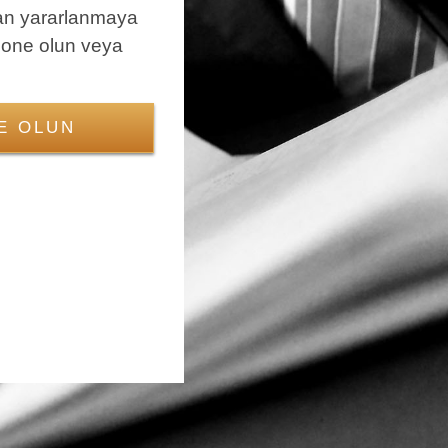
an yararlanmaya
bone olun veya
E OLUN