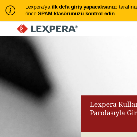
Lexpera'ya
ilk defa giriş yapacaksanız
; tarafını
önce
SPAM klasörünüzü kontrol edin.
Lexpera Kullan
Parolasıyla Gi