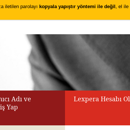
za iletilen parolayı
kopyala yapıştır yöntemi ile değil
, el i
ıcı Adı ve
Lexpera Hesabı O
riş Yap