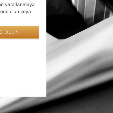
an yararlanmaya
bone olun veya
E OLUN