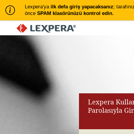
Lexpera'ya
ilk defa giriş yapacaksanız
; tarafını
önce
SPAM klasörünüzü kontrol edin.
Lexpera Kullan
Parolasıyla Gi