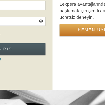
Lexpera avantajlarınd
başlamak için şimdi a
ücretsiz deneyin.
HEMEN ÜY
Giriş Formuna Atla
n
GIRIŞ
?