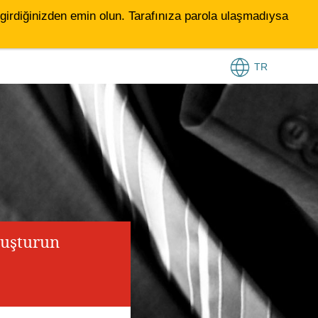
le girdiğinizden emin olun. Tarafınıza parola ulaşmadıysa
TR
luşturun