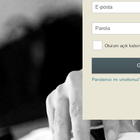
Oturum açık kalsı
Parolanızı mı unuttunuz