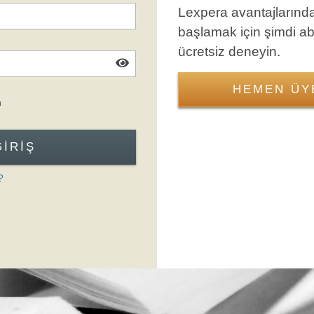
Lexpera avantajlarınd
başlamak için şimdi a
ücretsiz deneyin.
HEMEN ÜY
Giriş Formuna Atla
n
GIRIŞ
?