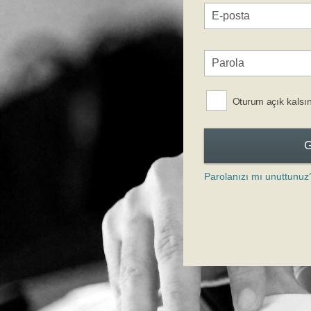
Oturum açık kalsı
Parolanızı mı unuttunuz