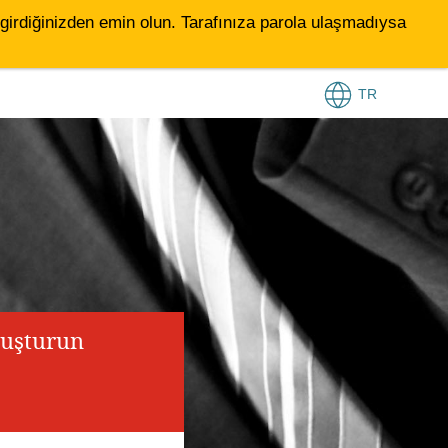
le girdiğinizden emin olun. Tarafınıza parola ulaşmadıysa
TR
luşturun