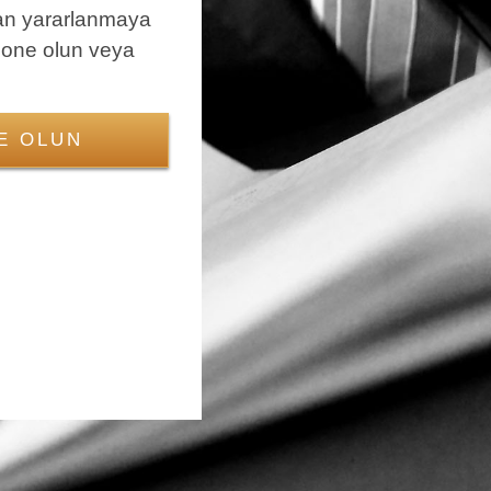
an yararlanmaya
bone olun veya
E OLUN