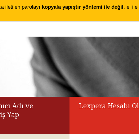
za iletilen parolayı
kopyala yapıştır yöntemi ile değil
, el i
ıcı Adı ve
Lexpera Hesabı O
riş Yap