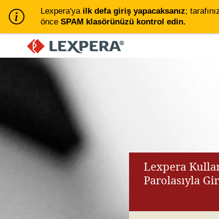
Lexpera'ya
ilk defa giriş yapacaksanız
; tarafını
önce
SPAM klasörünüzü kontrol edin.
Lexpera Kullan
Parolasıyla Gi