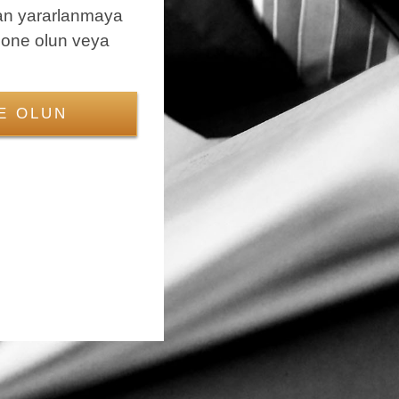
an yararlanmaya
bone olun veya
E OLUN