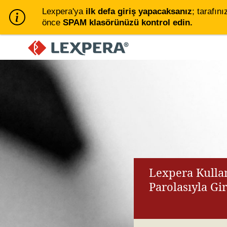
Lexpera'ya
ilk defa giriş yapacaksanız
; tarafını
önce
SPAM klasörünüzü kontrol edin.
Lexpera Kullan
Parolasıyla Gi