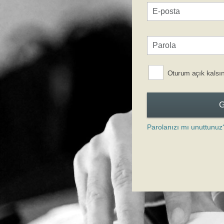
Oturum açık kalsı
Parolanızı mı unuttunuz