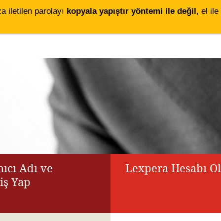
za iletilen parolayı
kopyala yapıştır yöntemi ile değil
, el i
ıcı Adı ve
Lexpera Hesabı O
riş Yap