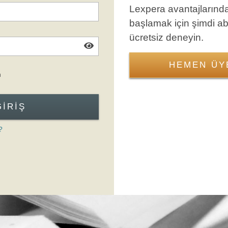
Lexpera avantajlarınd
başlamak için şimdi a
ücretsiz deneyin.
HEMEN ÜY
Giriş Formuna Atla
n
GIRIŞ
?