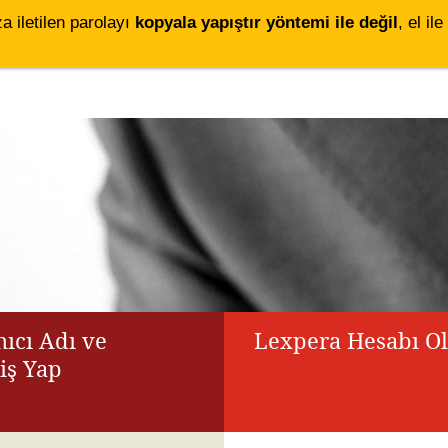
za iletilen parolayı
kopyala yapıştır yöntemi ile değil
, el i
ıcı Adı ve
Lexpera Hesabı O
riş Yap