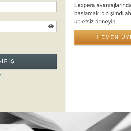
Lexpera avantajlarınd
başlamak için şimdi a
ücretsiz deneyin.
HEMEN ÜY
Giriş Formuna Atla
n
GIRIŞ
?