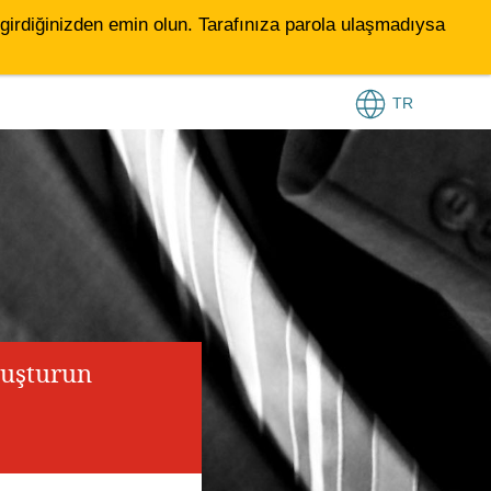
le girdiğinizden emin olun. Tarafınıza parola ulaşmadıysa
TR
luşturun