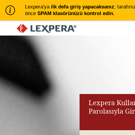
Lexpera'ya
ilk defa giriş yapacaksanız
; tarafını
önce
SPAM klasörünüzü kontrol edin.
Lexpera Kullan
Parolasıyla Gi