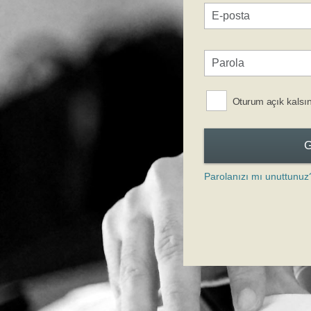
Oturum açık kalsı
Parolanızı mı unuttunuz