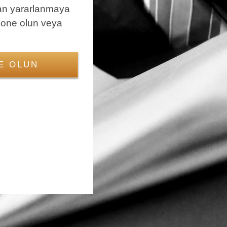
an yararlanmaya
bone olun veya
E OLUN