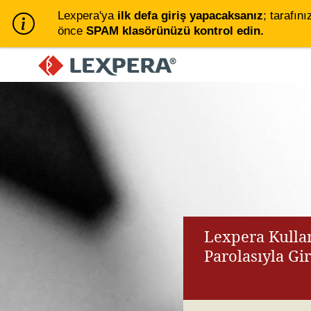
Lexpera'ya
ilk defa giriş yapacaksanız
; tarafını
önce
SPAM klasörünüzü kontrol edin.
Lexpera Kullan
Parolasıyla Gi