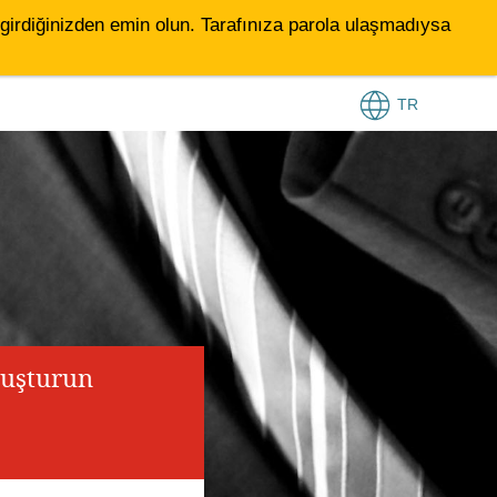
le girdiğinizden emin olun. Tarafınıza parola ulaşmadıysa
TR
luşturun