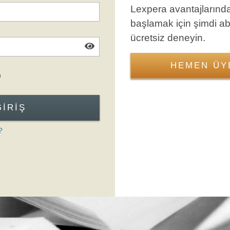
Lexpera avantajlarınd
başlamak için şimdi a
ücretsiz deneyin.
HEMEN ÜY
Giriş Formuna Atla
n
GIRIŞ
?