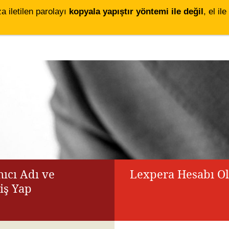
za iletilen parolayı
kopyala yapıştır yöntemi ile değil
, el i
ıcı Adı ve
Lexpera Hesabı O
riş Yap