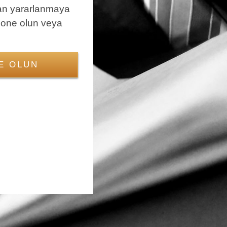
an yararlanmaya
bone olun veya
E OLUN