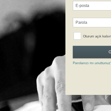
Oturum açık kalsı
Parolanızı mı unuttunuz