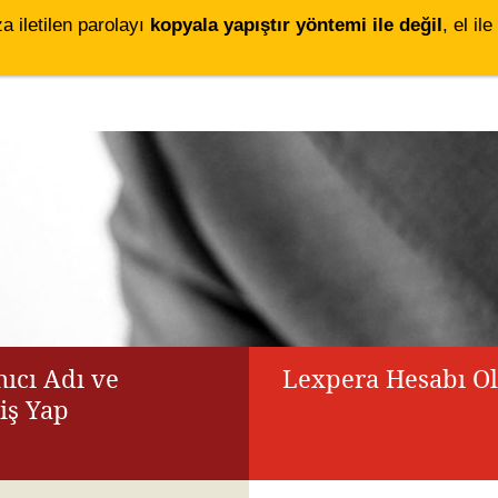
za iletilen parolayı
kopyala yapıştır yöntemi ile değil
, el i
ıcı Adı ve
Lexpera Hesabı O
riş Yap