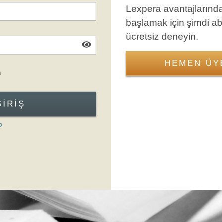
Lexpera avantajlarınd
başlamak için şimdi a
ücretsiz deneyin.
HEMEN ÜY
Giriş Formuna Atla
n
GIRIŞ
?