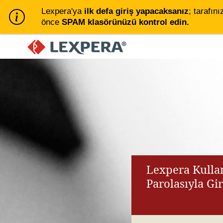
Lexpera'ya
ilk defa giriş yapacaksanız
; tarafını
önce
SPAM klasörünüzü kontrol edin.
Lexpera Kullan
Parolasıyla Gi