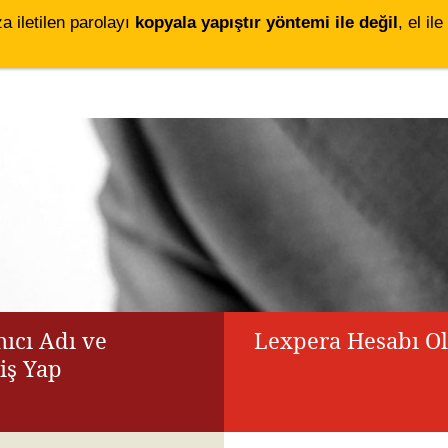
za iletilen parolayı
kopyala yapıştır yöntemi ile değil
, el i
ıcı Adı ve
Lexpera Hesabı O
riş Yap