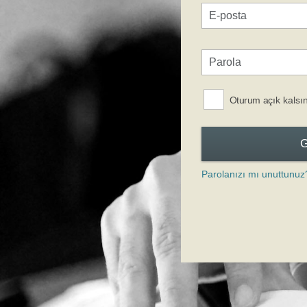
Oturum açık kalsı
Parolanızı mı unuttunuz