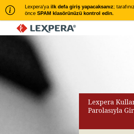
Lexpera'ya
ilk defa giriş yapacaksanız
; tarafını
önce
SPAM klasörünüzü kontrol edin.
Lexpera Kullan
Parolasıyla Gi