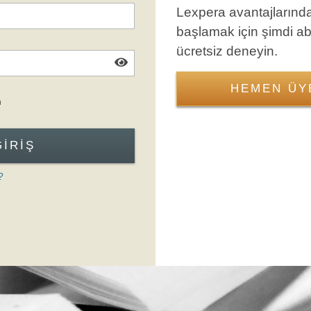
Lexpera avantajlarınd
başlamak için şimdi a
ücretsiz deneyin.
HEMEN ÜY
Giriş Formuna Atla
n
GIRIŞ
?