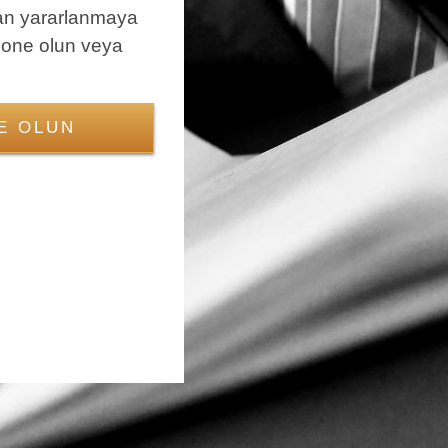
an yararlanmaya
bone olun veya
E OLUN