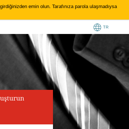
le girdiğinizden emin olun. Tarafınıza parola ulaşmadıysa
TR
luşturun