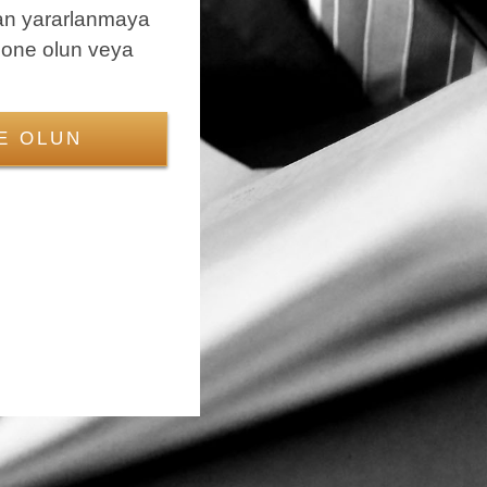
an yararlanmaya
bone olun veya
E OLUN