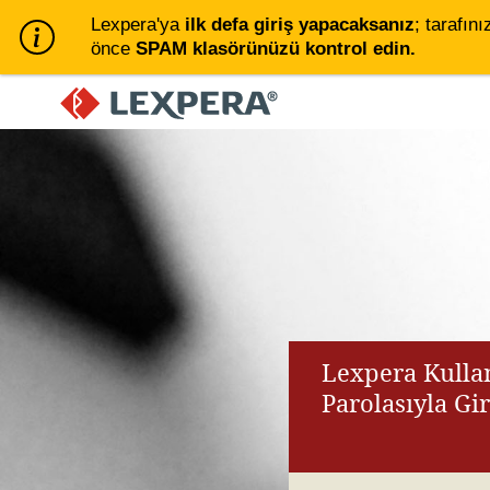
Lexpera'ya
ilk defa giriş yapacaksanız
; tarafını
önce
SPAM klasörünüzü kontrol edin.
Lexpera Kullan
Parolasıyla Gi