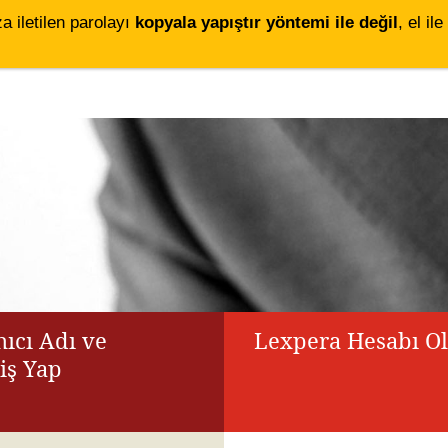
za iletilen parolayı
kopyala yapıştır yöntemi ile değil
, el i
ıcı Adı ve
Lexpera Hesabı O
riş Yap