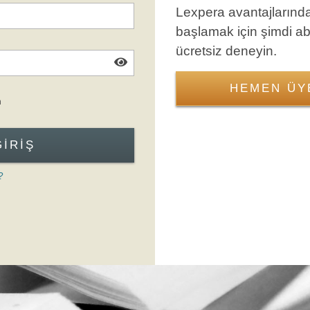
Lexpera avantajlarınd
başlamak için şimdi a
ücretsiz deneyin.
HEMEN ÜY
Giriş Formuna Atla
n
GIRIŞ
?