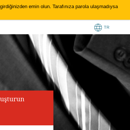
le girdiğinizden emin olun. Tarafınıza parola ulaşmadıysa
TR
luşturun