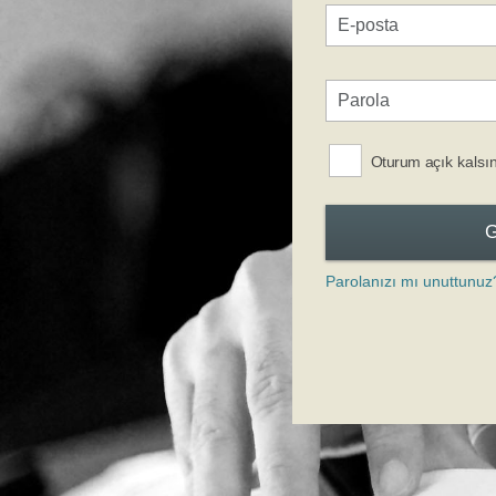
Oturum açık kalsı
Parolanızı mı unuttunuz