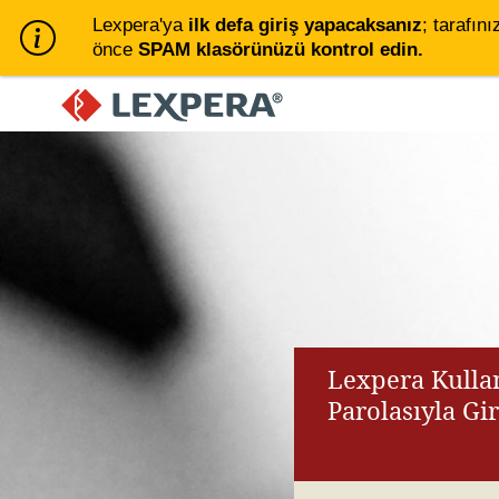
Lexpera'ya
ilk defa giriş yapacaksanız
; tarafını
önce
SPAM klasörünüzü kontrol edin.
Lexpera Kullan
Parolasıyla Gi