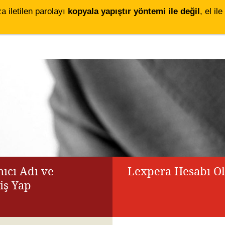
za iletilen parolayı
kopyala yapıştır yöntemi ile değil
, el i
ıcı Adı ve
Lexpera Hesabı O
riş Yap