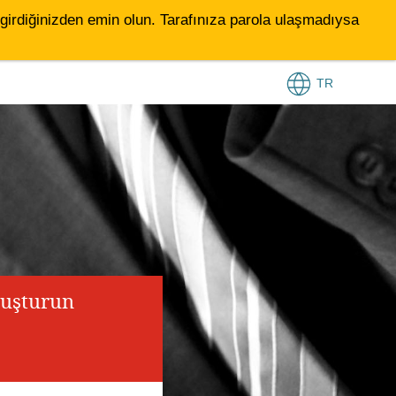
le girdiğinizden emin olun. Tarafınıza parola ulaşmadıysa
TR
luşturun