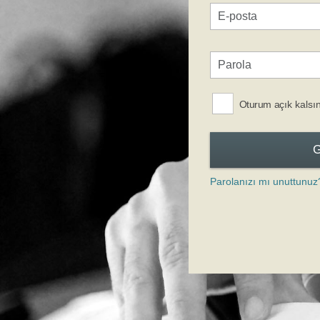
Oturum açık kalsı
Parolanızı mı unuttunuz