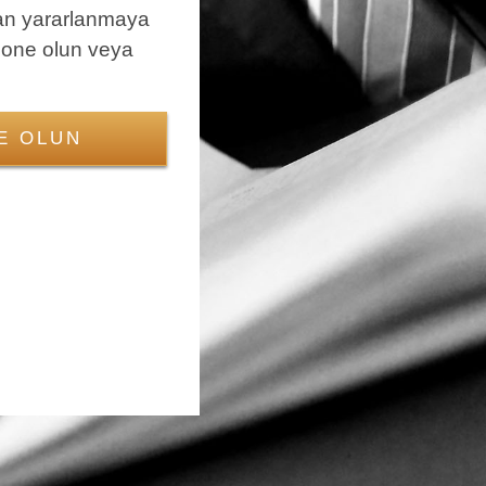
an yararlanmaya
bone olun veya
E OLUN