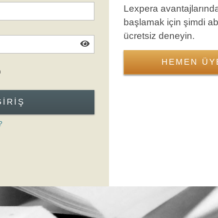
Lexpera avantajlarınd
başlamak için şimdi a
ücretsiz deneyin.
HEMEN ÜY
Giriş Formuna Atla
n
GIRIŞ
?