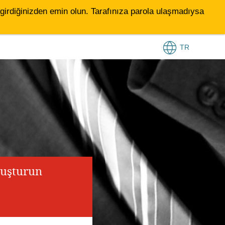
le girdiğinizden emin olun. Tarafınıza parola ulaşmadıysa
TR
luşturun