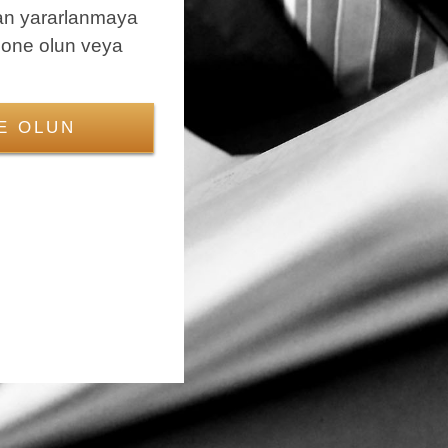
an yararlanmaya
bone olun veya
E OLUN