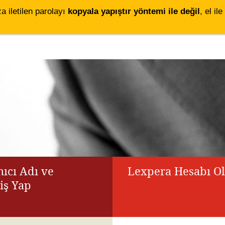
za iletilen parolayı
kopyala yapıştır yöntemi ile değil
, el i
ıcı Adı ve
Lexpera Hesabı O
riş Yap