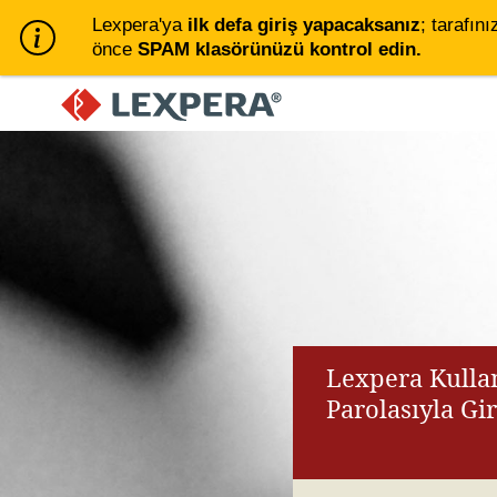
Lexpera'ya
ilk defa giriş yapacaksanız
; tarafını
önce
SPAM klasörünüzü kontrol edin.
Lexpera Kullan
Parolasıyla Gi