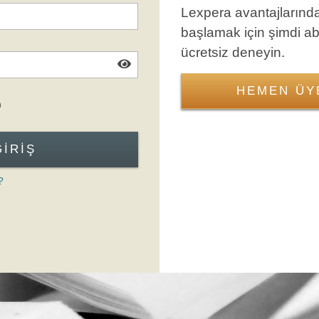
Lexpera avantajlarınd
başlamak için şimdi a
ücretsiz deneyin.
HEMEN ÜY
Giriş Formuna Atla
n
GIRIŞ
?