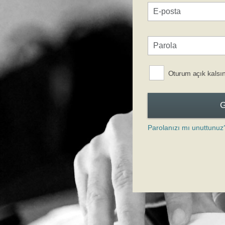
Oturum açık kalsı
Parolanızı mı unuttunuz