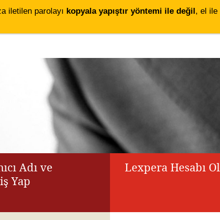
za iletilen parolayı
kopyala yapıştır yöntemi ile değil
, el i
ıcı Adı ve
Lexpera Hesabı O
riş Yap