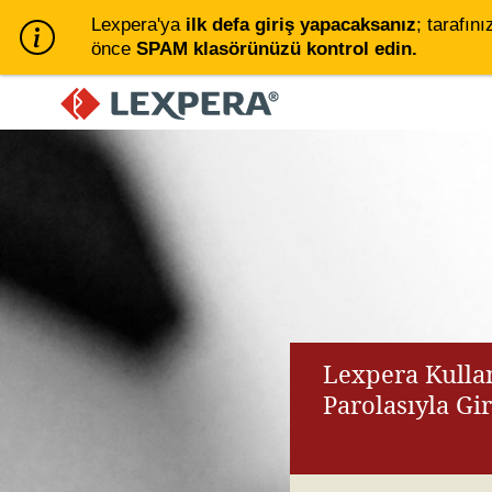
Lexpera'ya
ilk defa giriş yapacaksanız
; tarafını
önce
SPAM klasörünüzü kontrol edin.
Lexpera Kullan
Parolasıyla Gi