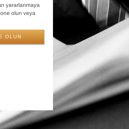
an yararlanmaya
bone olun veya
E OLUN