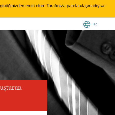
le girdiğinizden emin olun. Tarafınıza parola ulaşmadıysa
TR
luşturun