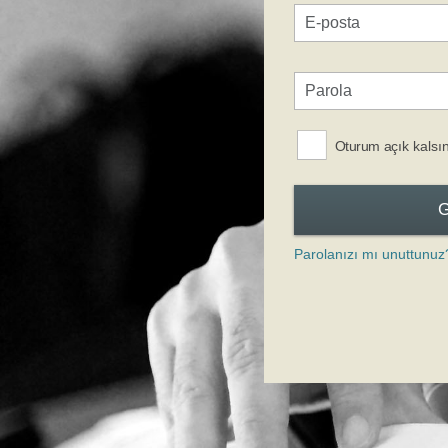
Oturum açık kalsı
Parolanızı mı unuttunuz