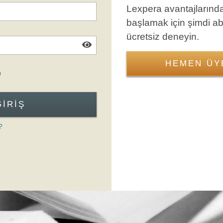
Lexpera avantajlarınd
başlamak için şimdi a
ücretsiz deneyin.
HEMEN ÜY
Giriş Formuna Atla
n
GIRIŞ
?