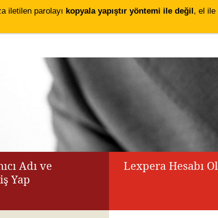
za iletilen parolayı
kopyala yapıştır yöntemi ile değil
, el i
ıcı Adı ve
Lexpera Hesabı O
riş Yap