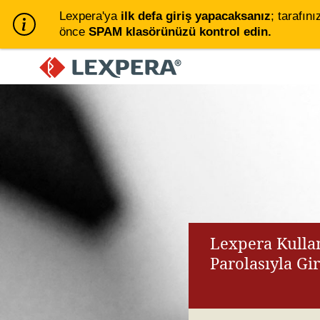
Lexpera'ya
ilk defa giriş yapacaksanız
; tarafını
önce
SPAM klasörünüzü kontrol edin.
Lexpera Kullan
Parolasıyla Gi