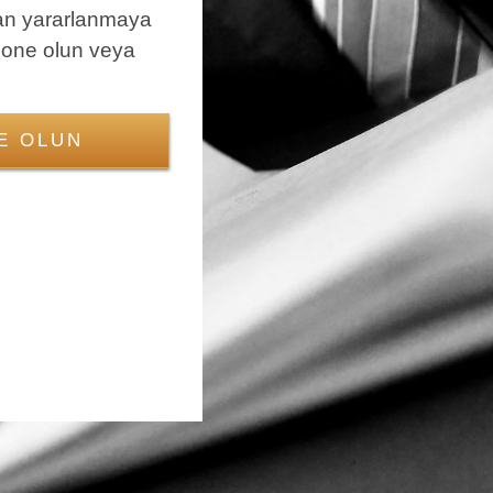
an yararlanmaya
bone olun veya
E OLUN