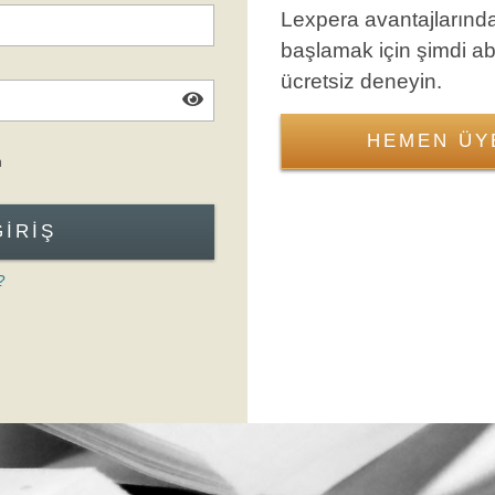
Lexpera avantajlarınd
başlamak için şimdi a
ücretsiz deneyin.
HEMEN ÜY
Giriş Formuna Atla
n
GIRIŞ
?