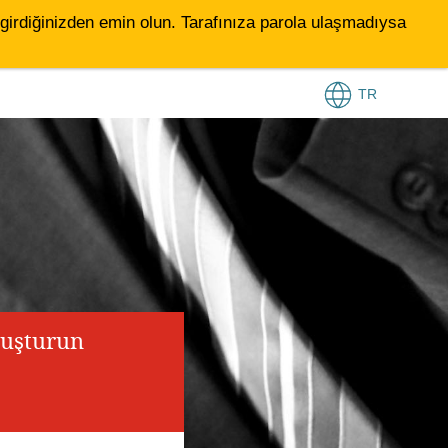
le girdiğinizden emin olun. Tarafınıza parola ulaşmadıysa
TR
luşturun