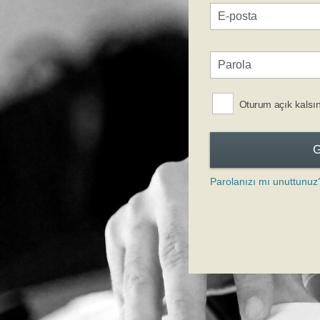
Oturum açık kalsı
Parolanızı mı unuttunuz