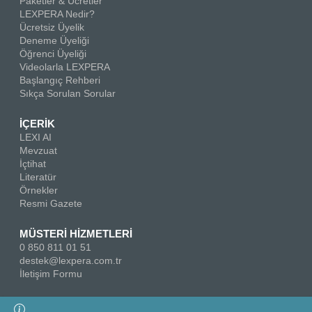
Paketler & Ücretler
LEXPERA Nedir?
Ücretsiz Üyelik
Deneme Üyeliği
Öğrenci Üyeliği
Videolarla LEXPERA
Başlangıç Rehberi
Sıkça Sorulan Sorular
İÇERİK
LEXI AI
Mevzuat
İçtihat
Literatür
Örnekler
Resmi Gazete
MÜSTERİ HİZMETLERİ
0 850 811 01 51
destek@lexpera.com.tr
İletişim Formu
Bizi Takip Edin