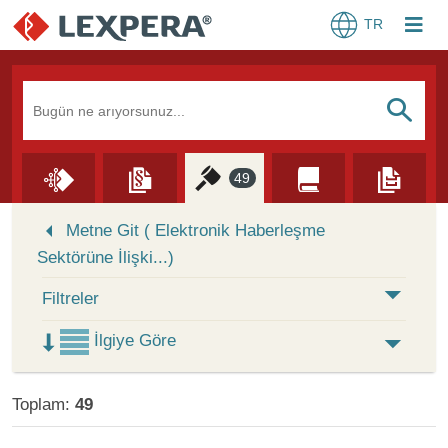
TR
Arama Kutusu
S
49
Skip to Search Results
Metne Git ( Elektronik Haberleşme
Sektörüne İlişki...)
Filtreler
İlgiye Göre
Toplam:
49