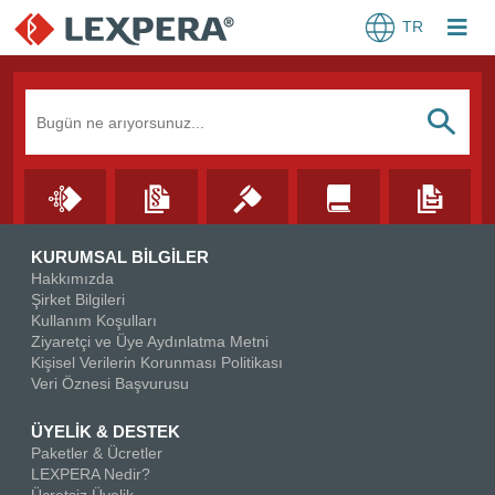
TR
Arama Kutusu
S
KURUMSAL BİLGİLER
Hakkımızda
Şirket Bilgileri
Kullanım Koşulları
Ziyaretçi ve Üye Aydınlatma Metni
Kişisel Verilerin Korunması Politikası
Veri Öznesi Başvurusu
ÜYELİK & DESTEK
Paketler & Ücretler
LEXPERA Nedir?