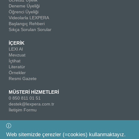
Ücretsiz Üyelik
Deneme Üyeliği
Öğrenci Üyeliği
Videolarla LEXPERA
Başlangıç Rehberi
Sıkça Sorulan Sorular
İÇERİK
LEXI AI
Mevzuat
İçtihat
Literatür
Örnekler
Resmi Gazete
MÜSTERİ HİZMETLERİ
0 850 811 01 51
destek@lexpera.com.tr
İletişim Formu
Bizi Takip Edin
Web sitemizde çerezler (=cookies) kullanmaktayız.