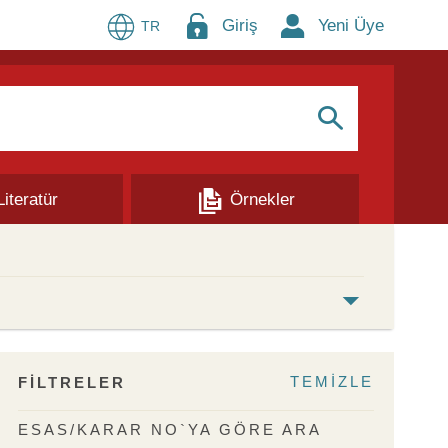
Giriş
Yeni Üye
TR
S
Literatür
Örnekler
TEMİZLE
FİLTRELER
ESAS/KARAR NO`YA GÖRE ARA