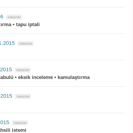
16
ırma • tapu iptali
1.2015
.2015
n kabulü • eksik inceleme • kamulaştırma
.2015
2015
hsili istemi