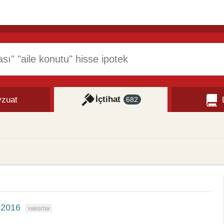
İçtihat
zuat
682
.2016