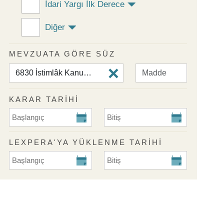
İdari Yargı İlk Derece
Diğer
MEVZUATA GÖRE SÜZ
KARAR TARİHİ
KARAR TARİHİ Başlangıç
KARAR TARİHİ Bitiş
LEXPERA'YA YÜKLENME TARIHI
Lexpera'ya Yüklenme Tarihi Başlangıç
Lexpera'ya Yüklenme Tarihi Biti