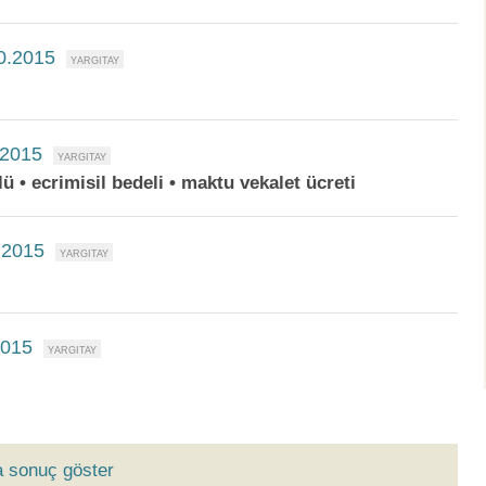
10.2015
.2015
lü • ecrimisil bedeli • maktu vekalet ücreti
.2015
2015
a sonuç göster