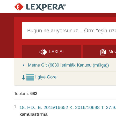
Arama Kutusu
LEXI AI
Mev
Skip to Search Results
Metne Git (6830 İstimlâk Kanunu (mülga))
İlgiye Göre
Toplam:
682
1
18. HD., E. 2015/16652 K. 2016/10698 T. 27.9
kamulaştırma