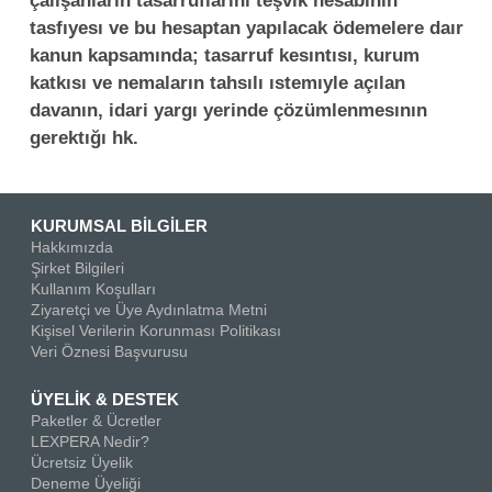
çalışanların tasarruflarını teşvık hesabının
tasfıyesı ve bu hesaptan yapılacak ödemelere daır
kanun kapsamında; tasarruf kesıntısı, kurum
katkısı ve nemaların tahsılı ıstemıyle açılan
davanın, idari yargı yerinde çözümlenmesının
gerektığı hk.
KURUMSAL BİLGİLER
Hakkımızda
Şirket Bilgileri
Kullanım Koşulları
Ziyaretçi ve Üye Aydınlatma Metni
Kişisel Verilerin Korunması Politikası
Veri Öznesi Başvurusu
ÜYELİK & DESTEK
Paketler & Ücretler
LEXPERA Nedir?
Ücretsiz Üyelik
Deneme Üyeliği