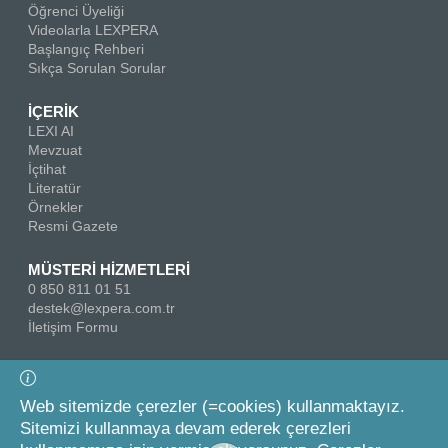
Öğrenci Üyeliği
Videolarla LEXPERA
Başlangıç Rehberi
Sıkça Sorulan Sorular
İÇERİK
LEXI AI
Mevzuat
İçtihat
Literatür
Örnekler
Resmi Gazete
MÜSTERİ HİZMETLERİ
0 850 811 01 51
destek@lexpera.com.tr
İletişim Formu
Bizi Takip Edin
Web sitemizde çerezler (=cookies) kullanmaktayız.
Sitemizi kullanmaya devam ederek çerezleri