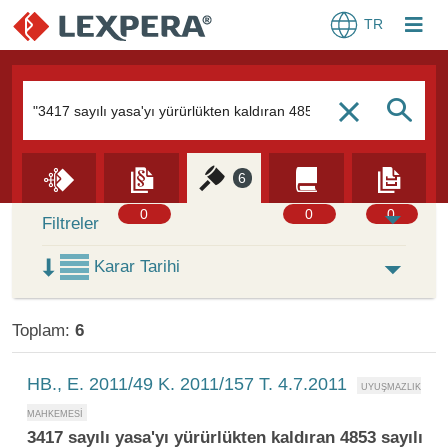
TR
Arama Kutusu
S
c
6
Skip to Search Results
0
0
0
Filtreler
Karar Tarihi
Toplam:
6
HB., E. 2011/49 K. 2011/157 T. 4.7.2011
3417 sayılı yasa'yı yürürlükten kaldıran 4853 sayılı