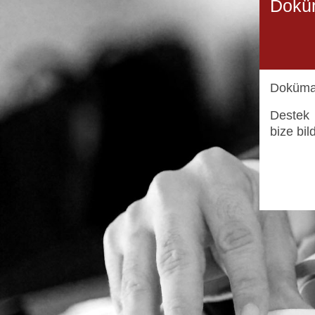
Dokü
Doküma
Destek 
bize bild