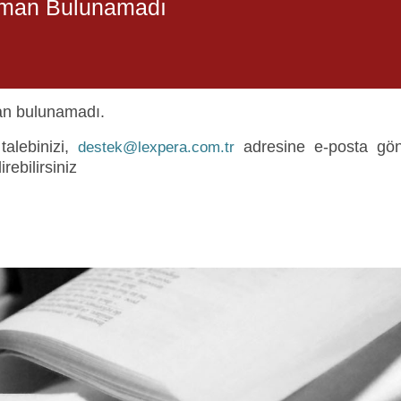
man Bulunamadı
n bulunamadı.
Giriş Formuna Atla
talebinizi,
adresine e-posta gön
destek@lexpera.com.tr
irebilirsiniz