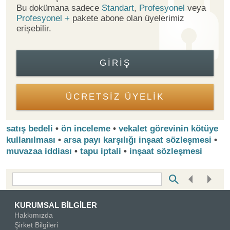
Bu dokümana sadece
Standart
,
Profesyonel
veya
Profesyonel +
pakete abone olan üyelerimiz
erişebilir.
GIRIŞ
ÜCRETSİZ ÜYELİK
satış bedeli
•
ön inceleme
•
vekalet görevinin kötüye
kullanılması
•
arsa payı karşılığı inşaat sözleşmesi
•
muvazaa iddiası
•
tapu iptali
•
inşaat sözleşmesi
Bottom Search Toolbar Highlight Text
KURUMSAL BİLGİLER
Hakkımızda
Şirket Bilgileri