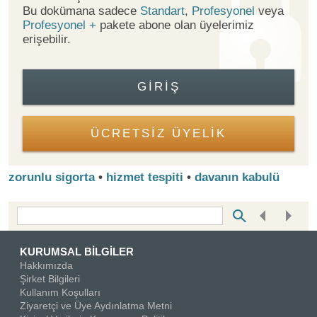
Bu dokümana sadece
Standart
,
Profesyonel
veya
Profesyonel +
pakete abone olan üyelerimiz
erişebilir.
GIRIŞ
ÜCRETSİZ ÜYELİK
zorunlu sigorta
•
hizmet tespiti
•
davanın kabulü
Bottom Search Toolbar Highlight Text
KURUMSAL BİLGİLER
Hakkımızda
Şirket Bilgileri
Kullanım Koşulları
Ziyaretçi ve Üye Aydınlatma Metni