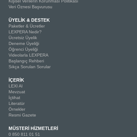
Kişisel Verilerin Korunması Politikası
Veri Öznesi Başvurusu
ÜYELİK & DESTEK
Paketler & Ücretler
LEXPERA Nedir?
Ücretsiz Üyelik
Deneme Üyeliği
Öğrenci Üyeliği
Videolarla LEXPERA
Başlangıç Rehberi
Sıkça Sorulan Sorular
İÇERİK
LEXI AI
Mevzuat
İçtihat
Literatür
Örnekler
Resmi Gazete
MÜSTERİ HİZMETLERİ
0 850 811 01 51