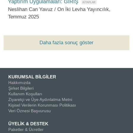
Yaptırım Uygulamaları: GİRİŞ
Neslihan Can Yavuz / On İki Levha Yayıncılık,
Temmuz 2025
Daha fazla sonuç göster
KURUMSAL BİLGİLER
Hakkımızda
Şirket Bilgileri
Kullanım Koşulları
Ziyaretçi ve Üye Aydınlatma Metni
Kişisel Verilerin Korunması Politikası
Veri Öznesi Başvurusu
ÜYELİK & DESTEK
Paketler & Ücretler