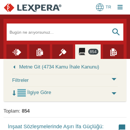
TR
Arama Kutusu
S
854
Skip to Search Results
Metne Git (4734 Kamu İhale Kanunu)
Filtreler
İlgiye Göre
Toplam:
854
İnşaat Sözleşmelerinde Aşırı İfa Güçlüğü: