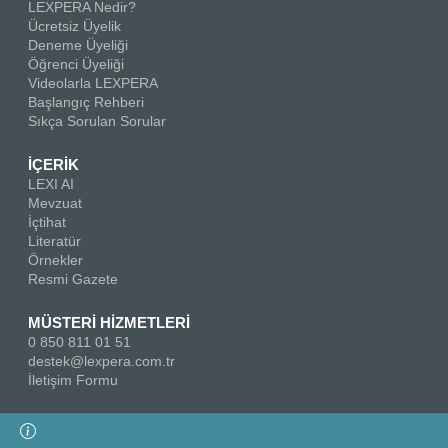
LEXPERA Nedir?
Ücretsiz Üyelik
Deneme Üyeliği
Öğrenci Üyeliği
Videolarla LEXPERA
Başlangıç Rehberi
Sıkça Sorulan Sorular
İÇERİK
LEXI AI
Mevzuat
İçtihat
Literatür
Örnekler
Resmi Gazete
MÜSTERİ HİZMETLERİ
0 850 811 01 51
destek@lexpera.com.tr
İletişim Formu
Bizi Takip Edin