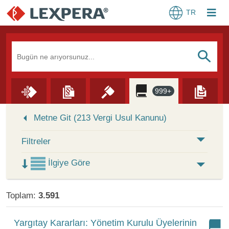
TR
Arama Kutusu
S
999+
Skip to Search Results
Metne Git (213 Vergi Usul Kanunu)
Filtreler
İlgiye Göre
Toplam:
3.591
Yargıtay Kararları: Yönetim Kurulu Üyelerinin