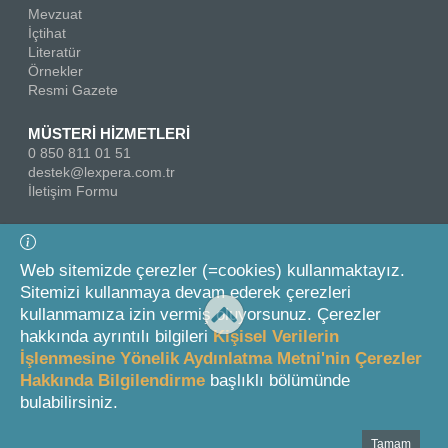
Mevzuat
İçtihat
Literatür
Örnekler
Resmi Gazete
MÜSTERİ HİZMETLERİ
0 850 811 01 51
destek@lexpera.com.tr
İletişim Formu
Bizi Takip Edin
Web sitemizde çerezler (=cookies) kullanmaktayız.
Sitemizi kullanmaya devam ederek çerezleri
kullanmamıza izin vermiş oluyorsunuz. Çerezler
hakkında ayrıntılı bilgileri
Kişisel Verilerin
İşlenmesine Yönelik Aydınlatma Metni'nin Çerezler
Hakkında Bilgilendirme
başlıklı bölümünde
© 2026 On İki Levha Yayıncılık A.Ş.
bulabilirsiniz.
Tamam