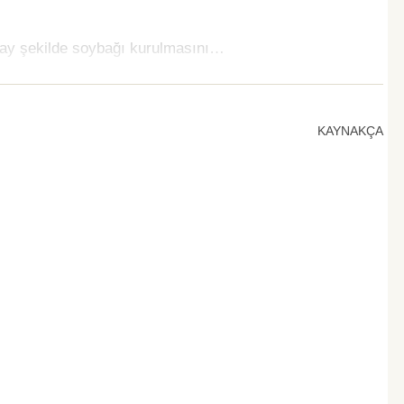
apay şekilde soybağı kurulmasını…
KAYNAKÇA