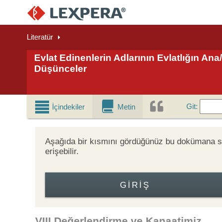
Literatür
Evlat Edinenlerin Adlarının Evlatlığın A
Düşünceler
Git
Git
:
İçindekiler
Metin
Aşağıda bir kısmını gördüğünüz bu dokümana
erişebilir.
GIRIŞ
VIII.Değerlendirme ve Kanaatimiz