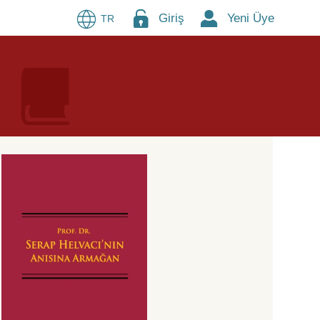
Giriş
Yeni Üye
TR