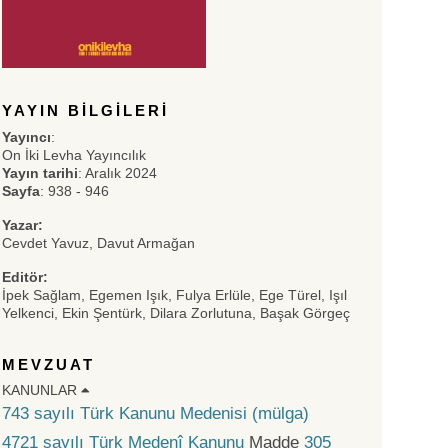
YAYIN BILGILERI
Yayıncı
:
On İki Levha Yayıncılık
Yayın tarihi
: Aralık 2024
Sayfa
: 938 - 946
Yazar:
Cevdet Yavuz, Davut Armağan
Editör:
İpek Sağlam, Egemen Işık, Fulya Erlüle, Ege Türel, Işıl
Yelkenci, Ekin Şentürk, Dilara Zorlutuna, Başak Görgeç
MEVZUAT
KANUNLAR
743 sayılı Türk Kanunu Medenisi (mülga)
4721 sayılı Türk Medenî Kanunu
Madde
305