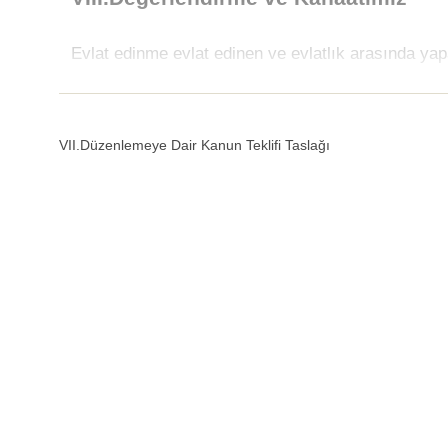
Evlat edinme evlat edinen ve evlatlık arasında y
VII.Düzenlemeye Dair Kanun Teklifi Taslağı