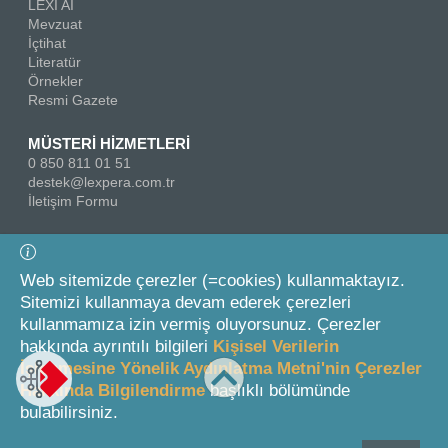
LEXI AI
Mevzuat
İçtihat
Literatür
Örnekler
Resmi Gazete
MÜSTERİ HİZMETLERİ
0 850 811 01 51
destek@lexpera.com.tr
İletişim Formu
Bizi Takip Edin
Web sitemizde çerezler (=cookies) kullanmaktayız.
Sitemizi kullanmaya devam ederek çerezleri
kullanmamıza izin vermiş oluyorsunuz. Çerezler
hakkında ayrıntılı bilgileri
Kişisel Verilerin
İşlenmesine Yönelik Aydınlatma Metni'nin Çerezler
Hakkında Bilgilendirme
başlıklı bölümünde
© 2026 On İki Levha Yayıncılık A.Ş.
bulabilirsiniz.