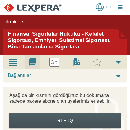
TR
Literatür
Finansal Sigortalar Hukuku - Kefalet
Sigortası, Emniyeti Suistimal Sigortası,
Bina Tamamlama Sigortası
Git
Bağlantılar
Aşağıda bir kısmını gördüğünüz bu dokümana
sadece pakete abone olan üyelerimiz erişebilir.
GIRIŞ