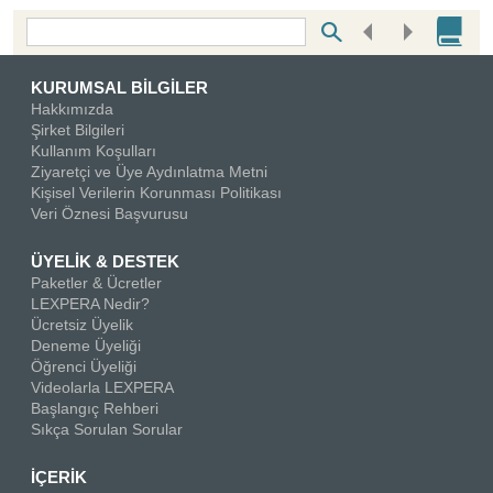
Bottom Search Toolbar Highlight Text
KURUMSAL BİLGİLER
Hakkımızda
Şirket Bilgileri
Kullanım Koşulları
Ziyaretçi ve Üye Aydınlatma Metni
Kişisel Verilerin Korunması Politikası
Veri Öznesi Başvurusu
ÜYELİK & DESTEK
Paketler & Ücretler
LEXPERA Nedir?
Ücretsiz Üyelik
Deneme Üyeliği
Öğrenci Üyeliği
Videolarla LEXPERA
Başlangıç Rehberi
Sıkça Sorulan Sorular
İÇERİK