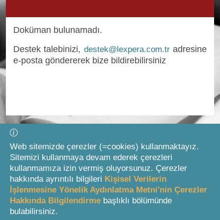
Doküman bulunamadı.
Giriş Formuna Atla
Destek talebinizi,
adresine
destek@lexpera.com.tr
e-posta göndererek bize bildirebilirsiniz
Web sitemizde çerezler (=cookies) kullanmaktayız.
Sitemizi kullanmaya devam ederek çerezleri
kullanmamıza izin vermiş oluyorsunuz. Çerezler
hakkında ayrıntılı bilgileri
Kişisel Verilerin
İşlenmesine Yönelik Aydınlatma Metni'nin Çerezler
Hakkında Bilgilendirme
başlıklı bölümünde
bulabilirsiniz.