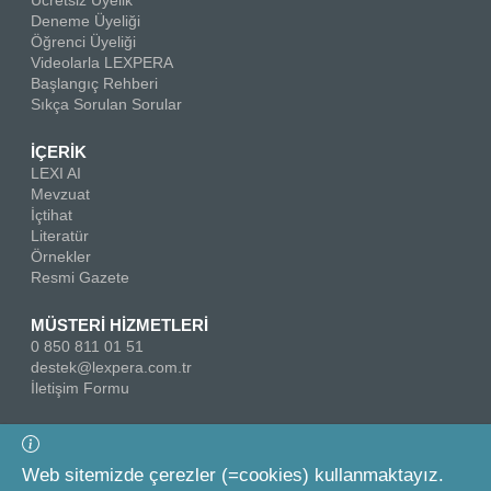
Ücretsiz Üyelik
Deneme Üyeliği
Öğrenci Üyeliği
Videolarla LEXPERA
Başlangıç Rehberi
Sıkça Sorulan Sorular
İÇERİK
LEXI AI
Mevzuat
İçtihat
Literatür
Örnekler
Resmi Gazete
MÜSTERİ HİZMETLERİ
0 850 811 01 51
destek@lexpera.com.tr
İletişim Formu
Bizi Takip Edin
Web sitemizde çerezler (=cookies) kullanmaktayız.