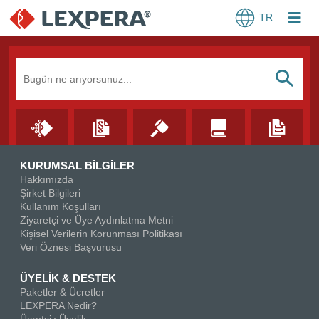
TR
Arama Kutusu
S
KURUMSAL BİLGİLER
Hakkımızda
Şirket Bilgileri
Kullanım Koşulları
Ziyaretçi ve Üye Aydınlatma Metni
Kişisel Verilerin Korunması Politikası
Veri Öznesi Başvurusu
ÜYELİK & DESTEK
Paketler & Ücretler
LEXPERA Nedir?