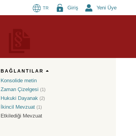
Giriş
Yeni Üye
TR
BAĞLANTILAR
Konsolide metin
Zaman Çizelgesi
(1)
Hukuki Dayanak
(2)
İkincil Mevzuat
(1)
Etkilediği Mevzuat