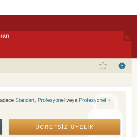
rarı
 sadece
Standart
,
Profesyonel
veya
Profesyonel +
ÜCRETSİZ ÜYELİK