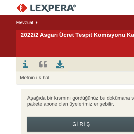
Mevzuat
2022/2 Asgari Ücret Tespit Komisyonu Ka
Metnin ilk hali
Aşağıda bir kısmını gördüğünüz bu dokümana
pakete abone olan üyelerimiz erişebilir.
GIRIŞ