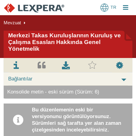
TR
Mevzuat
Merkezi Takas Kuruluşlarının Kuruluş ve
Çalışma Esasları Hakkında Genel
Yönetmelik
Bağlantılar
Konsolide metin - eski sürüm (Sürüm: 6)
Bu düzenlemenin eski bir
versiyonunu görüntülüyorsunuz.
Sürümleri sağ tarafta yer alan zaman
çizelgesinden inceleyebilirsiniz.