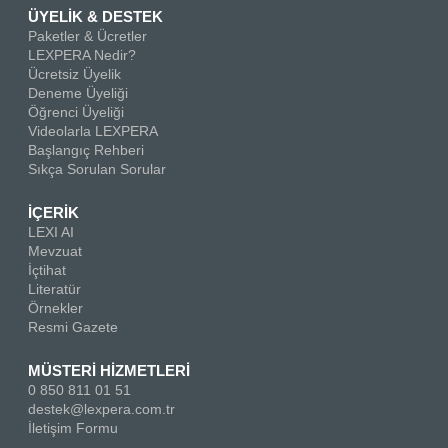
ÜYELİK & DESTEK
Paketler & Ücretler
LEXPERA Nedir?
Ücretsiz Üyelik
Deneme Üyeliği
Öğrenci Üyeliği
Videolarla LEXPERA
Başlangıç Rehberi
Sıkça Sorulan Sorular
İÇERİK
LEXI AI
Mevzuat
İçtihat
Literatür
Örnekler
Resmi Gazete
MÜSTERİ HİZMETLERİ
0 850 811 01 51
destek@lexpera.com.tr
İletişim Formu