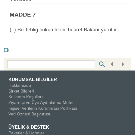
MADDE 7
(1) Bu Tebliğ hükümlerini Ticaret Bakanı yürütür.
Ek
Bottom Search Toolbar Highlight Text
KURUMSAL BİLGİLER
Hakkımızda
Şirket Bilgileri
Kullanım Koşulları
Ziyaretçi ve Üye Aydınlatma Metni
Kişisel Verilerin Korunması Politikası
Veri Öznesi Başvurusu
ÜYELİK & DESTEK
Paketler & Ücretler