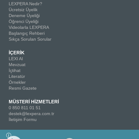
LEXPERA Nedir?
Ücretsiz Üyelik
Deneme Üyeliği
Öğrenci Üyeliği
Videolarla LEXPERA
Başlangıç Rehberi
Sıkça Sorulan Sorular
İÇERİK
LEXI AI
Mevzuat
İçtihat
Literatür
Örnekler
Resmi Gazete
MÜSTERİ HİZMETLERİ
0 850 811 01 51
destek@lexpera.com.tr
İletişim Formu
Bizi Takip Edin