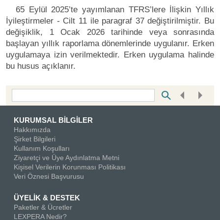
65 Eylül 2025’te yayımlanan TFRS’lere İlişkin Yıllık
İyileştirmeler - Cilt 11 ile paragraf 37 değiştirilmiştir. Bu
değişiklik, 1 Ocak 2026 tarihinde veya sonrasında
başlayan yıllık raporlama dönemlerinde uygulanır. Erken
uygulamaya izin verilmektedir. Erken uygulama halinde
bu husus açıklanır.
Bottom Search Toolbar Highlight Text
KURUMSAL BİLGİLER
Hakkımızda
Şirket Bilgileri
Kullanım Koşulları
Ziyaretçi ve Üye Aydınlatma Metni
Kişisel Verilerin Korunması Politikası
Veri Öznesi Başvurusu
ÜYELİK & DESTEK
Paketler & Ücretler
LEXPERA Nedir?