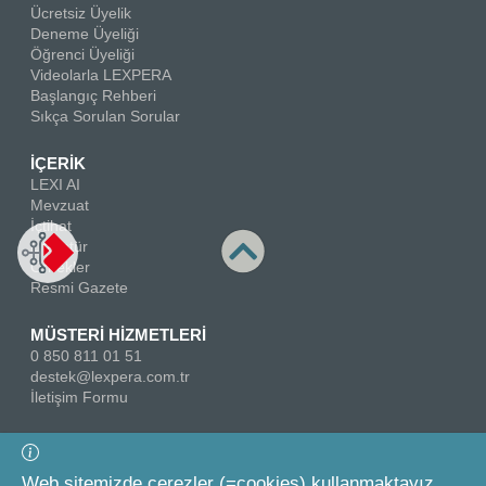
Ücretsiz Üyelik
Deneme Üyeliği
Öğrenci Üyeliği
Videolarla LEXPERA
Başlangıç Rehberi
Sıkça Sorulan Sorular
İÇERİK
LEXI AI
Mevzuat
İçtihat
Literatür
Örnekler
Resmi Gazete
MÜSTERİ HİZMETLERİ
0 850 811 01 51
destek@lexpera.com.tr
İletişim Formu
Bizi Takip Edin
Web sitemizde çerezler (=cookies) kullanmaktayız.