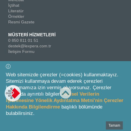
İçtihat
Literatür
Örnekler
Resmi Gazete
MÜSTERİ HİZMETLERİ
0 850 811 01 51
destek@lexpera.com.tr
İletişim Formu
Bizi Takip Edin
Web sitemizde çerezler (=cookies) kullanmaktayız.
Sitemizi kullanmaya devam ederek çerezleri
kullanmamıza izin vermiş oluyorsunuz. Çerezler
hakkında ayrıntılı bilgileri
Kişisel Verilerin
İşlenmesine Yönelik Aydınlatma Metni'nin Çerezler
Hakkında Bilgilendirme
başlıklı bölümünde
© 2026 On İki Levha Yayıncılık A.Ş.
bulabilirsiniz.
Tamam