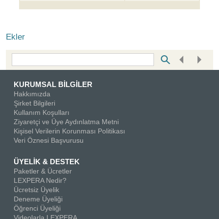
Ekler
Bottom Search Toolbar Highlight Text
KURUMSAL BİLGİLER
Hakkımızda
Şirket Bilgileri
Kullanım Koşulları
Ziyaretçi ve Üye Aydınlatma Metni
Kişisel Verilerin Korunması Politikası
Veri Öznesi Başvurusu
ÜYELİK & DESTEK
Paketler & Ücretler
LEXPERA Nedir?
Ücretsiz Üyelik
Deneme Üyeliği
Öğrenci Üyeliği
Videolarla LEXPERA