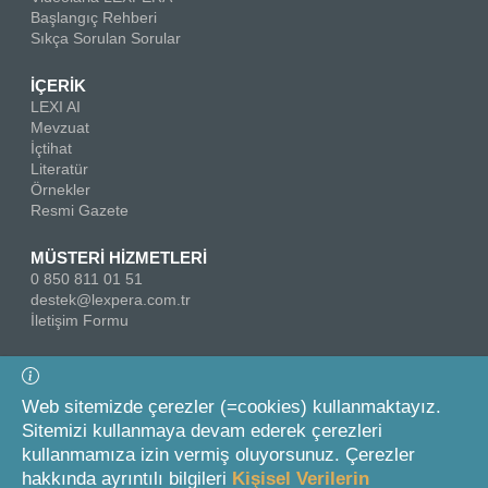
Başlangıç Rehberi
Sıkça Sorulan Sorular
İÇERİK
LEXI AI
Mevzuat
İçtihat
Literatür
Örnekler
Resmi Gazete
MÜSTERİ HİZMETLERİ
0 850 811 01 51
destek@lexpera.com.tr
İletişim Formu
Bizi Takip Edin
Web sitemizde çerezler (=cookies) kullanmaktayız.
Sitemizi kullanmaya devam ederek çerezleri
kullanmamıza izin vermiş oluyorsunuz. Çerezler
hakkında ayrıntılı bilgileri
Kişisel Verilerin