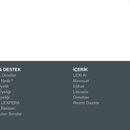
& DESTEK
İÇERİK
 Ücretler
LEXI AI
Nedir?
Mevzuat
yelik
İçtihat
yeliği
Literatür
yeliği
Örnekler
la LEXPERA
Resmi Gazete
 Rehberi
ulan Sorular