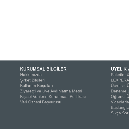
KURUMSAL BİLGİLER
ÜYELİK 
Hakkımızda
Paketler &
Şirket Bilgileri
LEXPERA 
Kullanım Koşulları
Ücretsiz Ü
Ziyaretçi ve Üye Aydınlatma Metni
Deneme Ü
Kişisel Verilerin Korunması Politikası
Öğrenci Ü
Veri Öznesi Başvurusu
Videolar
Başlangıç
Sıkça Sor