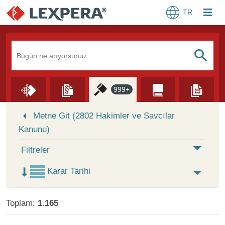
TR
Arama Kutusu
S
999+
Skip to Search Results
Metne Git (2802 Hakimler ve Savcılar
Kanunu)
Filtreler
Karar Tarihi
Toplam:
1.165