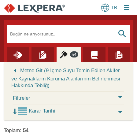
TR
Arama Kutusu
S
54
Skip to Search Results
Metne Git (9 İçme Suyu Temin Edilen Akifer
ve Kaynakların Koruma Alanlarının Belirlenmesi
Hakkında Tebliğ)
Filtreler
Karar Tarihi
Toplam:
54